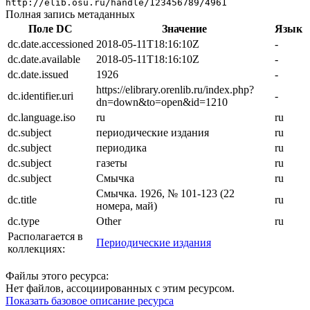
http://elib.osu.ru/handle/123456789/4961
Полная запись метаданных
Поле DC
Значение
Язык
dc.date.accessioned
2018-05-11T18:16:10Z
-
dc.date.available
2018-05-11T18:16:10Z
-
dc.date.issued
1926
-
https://elibrary.orenlib.ru/index.php?
dc.identifier.uri
-
dn=down&to=open&id=1210
dc.language.iso
ru
ru
dc.subject
периодические издания
ru
dc.subject
периодика
ru
dc.subject
газеты
ru
dc.subject
Смычка
ru
Смычка. 1926, № 101-123 (22
dc.title
ru
номера, май)
dc.type
Other
ru
Располагается в
Периодические издания
коллекциях:
Файлы этого ресурса:
Нет файлов, ассоциированных с этим ресурсом.
Показать базовое описание ресурса