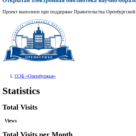
Открытая электронная библиотека научно-образ
Проект выполнен при поддержке Правительства Оренбургской 
ОЭБ «Оренбуржья»
Statistics
Total Visits
Views
Total Visits per Month