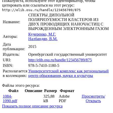
Пожалуйста, используйте этот идентификатор, чтобы
цитировать или ссылаться на этот ресурс:
http://elib.osu.ru/handle/123456789/875
СПЕКТРЫ ДИПОЛЬНОЙ
ПОЛЯРИЗУЕМОСТИ КЛАСТЕРОВ ИЗ
Название:
ДВУХ ПРОВОДЯЩИХ НАНОЧАСТИЦ С
ВЫРОЖДЕННЫМ ЭЛЕКТРОННЫМ ГАЗОМ
Кучеренко, М.Г.
Авторы:
Налбандян, В.М.
Дата
2015
публикации:
Издатель:
Оренбургский государственный университет
URI:
http://elib.osu.ru/handle/123456789/875
ISBN:
978-5-7410-1180-5
Располагается
Университетский комплекс как региональный
в коллекциях:
центр образования, науки и культуры
Файлы этого ресурса:
Файл
Описание
Размер
Формат
1084-
325,88
Adobe
Просмотреть/
1090.pdf
kB
PDF
Открыть
Показать полное описание ресурса