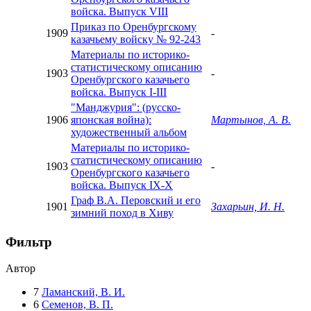
войска. Выпуск VIII
Приказ по Оренбургскому
1909
-
казачьему войску № 92-243
Материалы по историко-
статистическому описанию
1903
-
Оренбургского казачьего
войска. Выпуск I-III
"Манджурия": (русско-
1906
японская война):
Мартынов, А. В.
художественный альбом
Материалы по историко-
статистическому описанию
1903
-
Оренбургского казачьего
войска. Выпуск IX-X
Граф В.А. Перовский и его
1901
Захарьин, И. Н.
зимний поход в Хиву
Фильтр
Автор
7
Ламанский, В. И.
6
Семенов, В. П.