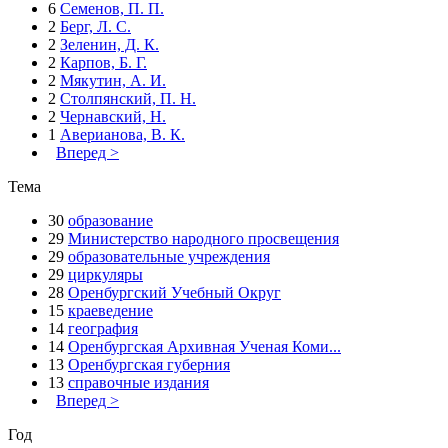
6
Семенов, П. П.
2
Берг, Л. С.
2
Зеленин, Д. К.
2
Карпов, Б. Г.
2
Мякутин, А. И.
2
Столпянский, П. Н.
2
Чернавский, Н.
1
Аверианова, В. К.
Вперед >
Тема
30
образование
29
Министерство народного просвещения
29
образовательные учреждения
29
циркуляры
28
Оренбургский Учебный Округ
15
краеведение
14
география
14
Оренбургская Архивная Ученая Коми...
13
Оренбургская губерния
13
справочные издания
Вперед >
Год