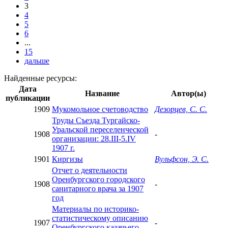
3
4
5
6
...
15
дальше
Найденные ресурсы:
Дата
Название
Автор(ы)
публикации
1909
Мукомольное счетоводство
Дезорцев, С. С.
Труды Съезда Тургайско-
Уральской переселенческой
1908
-
организации: 28.III-5.IV
1907 г.
1901
Киргизы
Вульфсон, Э. С.
Отчет о деятельности
Оренбургского городского
1908
-
санитарного врача за 1907
год
Материалы по историко-
статистическому описанию
1907
-
Оренбургского казачьего