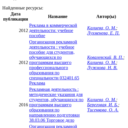
Найденные ресурсы:
Дата
Название
Автор(ы)
публикации
Реклама в коммерческой
Калиева, О. М.
;
2012
деятельности: учебное
Лухменева, Е. П.
пособие
Организация рекламной
деятельности : учебное
пособие для студентов,
обучающихся по
Ковалевский, В. П.
;
2012
программам высшего
Калиева, О. М.
;
профессионального
Лужнова, Н. В.
образования по
специальности 032401.65
Реклама
Рекламная деятельность :
методические указания для
студентов, обучающихся по
Калиева, О. М.
;
2016
программам высшего
Береговая, И. Б.
;
образования по
Тисенкова, О. А.
направлению подготовки
38.03.06 Торговое дело
Организация рекламной