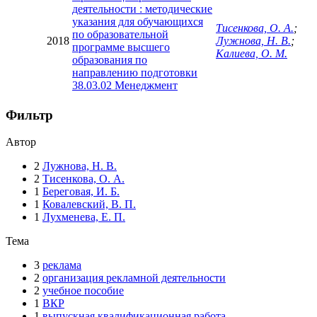
деятельности : методические
указания для обучающихся
Тисенкова, О. А.
;
по образовательной
2018
Лужнова, Н. В.
;
программе высшего
Калиева, О. М.
образования по
направлению подготовки
38.03.02 Менеджмент
Фильтр
Автор
2
Лужнова, Н. В.
2
Тисенкова, О. А.
1
Береговая, И. Б.
1
Ковалевский, В. П.
1
Лухменева, Е. П.
Тема
3
реклама
2
организация рекламной деятельности
2
учебное пособие
1
ВКР
1
выпускная квалификационная работа