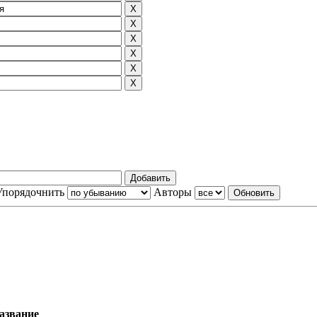
Упорядочнить
Авторы
азвание