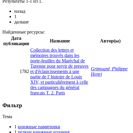
Результаты 1-1 из 1.
назад
1
дальше
Найденные ресурсы:
Дата
Название
Автор(ы)
публикации
Collection des lettres et
mémoires trouvés dans les
porte-feuilles du Maréchal de
Turenne pour servir de preuves
Grimoard, Philippe
1782
et d'éclaircissements à une
Henri
partie de l' histoire de Louis
XIV, et particulièrement à celle
des campagnes du général
français T. 2. Paris
Фильтр
Тема
1
книжные памятники
1
редкие книжные издания