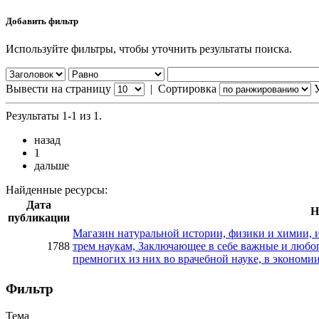
Добавить фильтр
Используйте фильтры, чтобы уточнить результаты поиска.
Вывести на страницу
|
Сортировка
Результаты 1-1 из 1.
назад
1
дальше
Найденные ресурсы:
Дата
Н
публикации
Магазин натуральной истории, физики и химии, 
1788
трем наукам, Заключающее в себе важные и любо
премногих из них во врачебной науке, в экономии,
Фильтр
Тема