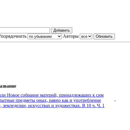
Упорядочнить
Авторы
азвание
или Новое собрание материй, принадлежащих к сим
пытные предметы оных, равно как и употребление
-
 земледелии, искусствах и художествах. В 10 ч. Ч. 1