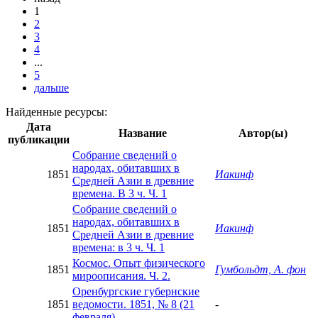
1
2
3
4
...
5
дальше
Найденные ресурсы:
Дата
Название
Автор(ы)
публикации
Собрание сведений о
народах, обитавших в
1851
Иакинф
Средней Азии в древние
времена. В 3 ч. Ч. 1
Собрание сведений о
народах, обитавших в
1851
Иакинф
Средней Азии в древние
времена: в 3 ч. Ч. 1
Космос. Опыт физического
1851
Гумбольдт, А. фон
мироописания. Ч. 2.
Оренбургские губернские
1851
ведомости. 1851, № 8 (21
-
февраля)