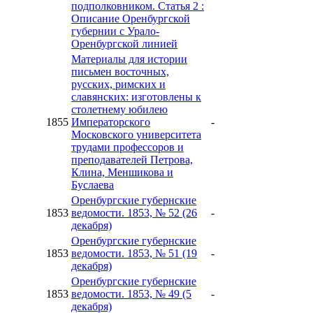
подполковником. Статья 2 :
Описание Оренбургской
губернии с Урало-
Оренбургской линией
Материалы для истории
письмен восточных,
русских, римских и
славянских: изготовлены к
столетнему юбилею
1855
Императорского
-
Московского университета
трудами профессоров и
преподавателей Петрова,
Клина, Меншикова и
Буслаева
Оренбургские губернские
1853
ведомости. 1853, № 52 (26
-
декабря)
Оренбургские губернские
1853
ведомости. 1853, № 51 (19
-
декабря)
Оренбургские губернские
1853
ведомости. 1853, № 49 (5
-
декабря)