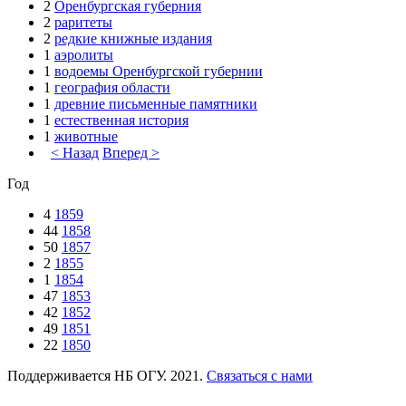
2
Оренбургская губерния
2
раритеты
2
редкие книжные издания
1
аэролиты
1
водоемы Оренбургской губернии
1
география области
1
древние письменные памятники
1
естественная история
1
животные
< Назад
Вперед >
Год
4
1859
44
1858
50
1857
2
1855
1
1854
47
1853
42
1852
49
1851
22
1850
Поддерживается НБ ОГУ. 2021.
Связаться с нами