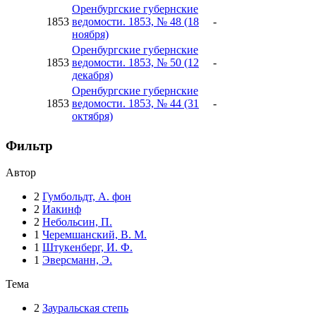
Оренбургские губернские
1853
ведомости. 1853, № 48 (18
-
ноября)
Оренбургские губернские
1853
ведомости. 1853, № 50 (12
-
декабря)
Оренбургские губернские
1853
ведомости. 1853, № 44 (31
-
октября)
Фильтр
Автор
2
Гумбольдт, А. фон
2
Иакинф
2
Небольсин, П.
1
Черемшанский, В. М.
1
Штукенберг, И. Ф.
1
Эверсманн, Э.
Тема
2
Зауральская степь