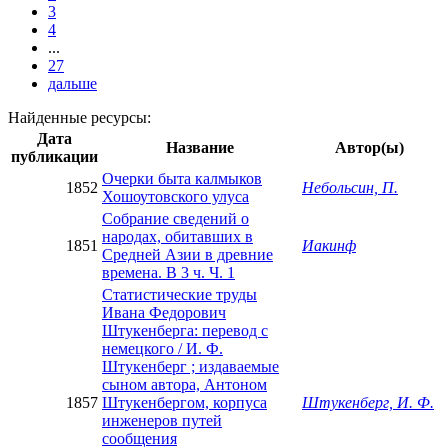
3
4
...
27
дальше
Найденные ресурсы:
Дата
Название
Автор(ы)
публикации
Очерки быта калмыков
1852
Небольсин, П.
Хошоутовского улуса
Собрание сведений о
народах, обитавших в
1851
Иакинф
Средней Азии в древние
времена. В 3 ч. Ч. 1
Статистические труды
Ивана Федорович
Штукенберга: перевод с
немецкого / И. Ф.
Штукенберг ; издаваемые
сыном автора, Антоном
1857
Штукенбергом, корпуса
Штукенберг, И. Ф.
инженеров путей
сообщения