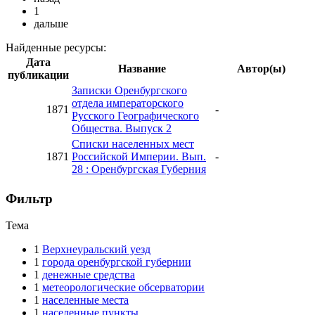
1
дальше
Найденные ресурсы:
Дата
Название
Автор(ы)
публикации
Записки Оренбургского
отдела императорского
1871
-
Русского Географического
Общества. Выпуск 2
Списки населенных мест
1871
Российской Империи. Вып.
-
28 : Оренбургская Губерния
Фильтр
Тема
1
Верхнеуральский уезд
1
города оренбургской губернии
1
денежные средства
1
метеорологические обсерватории
1
населенные места
1
населенные пункты