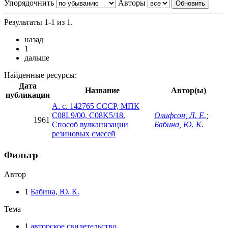
Упорядочнить
Авторы
Результаты 1-1 из 1.
назад
1
дальше
Найденные ресурсы:
Дата
Название
Автор(ы)
публикации
А. с. 142765 СССР, МПК
C08L9/00, C08K5/18.
Олифсон, Л. Е.
;
1961
Способ вулканизации
Бабина, Ю. К.
резиновых смесей
Фильтр
Автор
1
Бабина, Ю. К.
Тема
1
авторское свидетельство