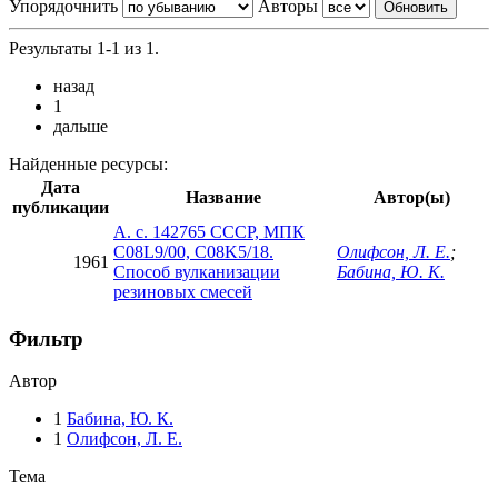
Упорядочнить
Авторы
Результаты 1-1 из 1.
назад
1
дальше
Найденные ресурсы:
Дата
Название
Автор(ы)
публикации
А. с. 142765 СССР, МПК
C08L9/00, C08K5/18.
Олифсон, Л. Е.
;
1961
Способ вулканизации
Бабина, Ю. К.
резиновых смесей
Фильтр
Автор
1
Бабина, Ю. К.
1
Олифсон, Л. Е.
Тема