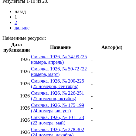
Результаты 1-10 из 20.
назад
1
2
дальше
Найденные ресурсы:
Дата
Название
Автор(ы)
публикации
Смычка. 1926, № 74-99 (25
1926
-
номера, апрель)
Смычка. 1926, № 50-72 (22
1926
-
номера, март)
Смычка. 1926, № 200-225
1926
-
(25 номеров, сентябрь)
Смычка. 1926, № 226-251
1926
-
(25 номеров, октябрь)
Смычка. 1926, № 175-199
1926
-
(24 номера, август)
Смычка. 1926, № 101-123
1926
-
(22 номера, май)
Смычка. 1926, № 278-302
1926
-
(24 номера, декабрь)