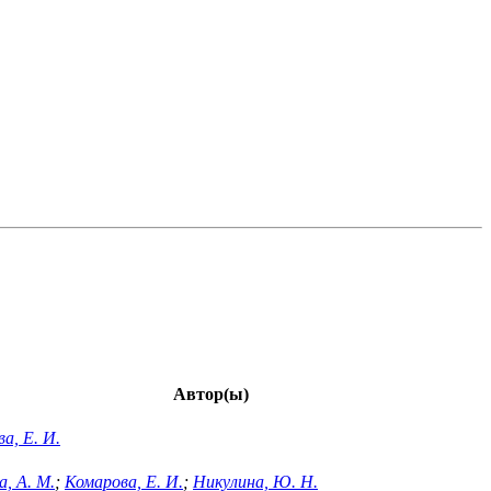
Автор(ы)
а, Е. И.
, А. М.
;
Комарова, Е. И.
;
Никулина, Ю. Н.