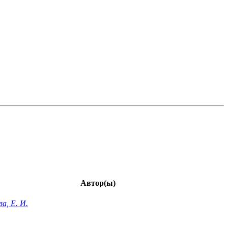
Автор(ы)
а, Е. И.