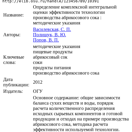
http://elib.osu.ru/handle/123456789/10391
Определение комплексной интегральной
оценки эффективности технологии
Название:
производства абрикосового сока :
методические указания
Василевская, С. П.
Авторы:
Полищук, В. Ю.
Попов, В. П.
методические указания
пищевые продукты
Ключевые
абрикосовый сок
слова:
соки
продукты питания
производство абрикосового сока
Дата
2012
публикации:
Издатель:
ОГУ
Основное содержание: общие зависимости
баланса сухих веществ и воды, порядок
расчета количественного распределения
исходных сырьевых компонентов и готовой
продукции и отходах на примере производства
абрикосового сока, методика расчета
эффективности используемой технологии.