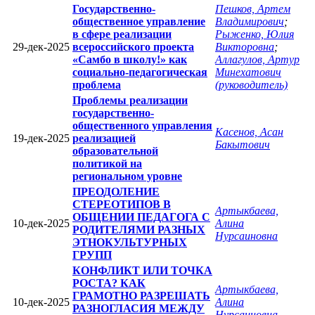
Государственно-
Пешков, Артем
общественное управление
Владимирович
;
в сфере реализации
Рыженко, Юлия
29-дек-2025
всероссийского проекта
Викторовна
;
«Самбо в школу!» как
Аллагулов, Артур
социально-педагогическая
Минехатович
проблема
(руководитель)
Проблемы реализации
государственно-
общественного управления
Касенов, Асан
19-дек-2025
реализацией
Бакытович
образовательной
политикой на
региональном уровне
ПРЕОДОЛЕНИЕ
СТЕРЕОТИПОВ В
Артыкбаева,
ОБЩЕНИИ ПЕДАГОГА С
10-дек-2025
Алина
РОДИТЕЛЯМИ РАЗНЫХ
Нурсаиновна
ЭТНОКУЛЬТУРНЫХ
ГРУПП
КОНФЛИКТ ИЛИ ТОЧКА
РОСТА? КАК
Артыкбаева,
ГРАМОТНО РАЗРЕШАТЬ
10-дек-2025
Алина
РАЗНОГЛАСИЯ МЕЖДУ
Нурсаиновна