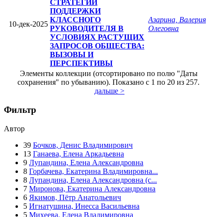
СТРАТЕГИИ
ПОДДЕРЖКИ
КЛАССНОГО
Азарина, Валерия
10-дек-2025
РУКОВОДИТЕЛЯ В
Олеговна
УСЛОВИЯХ РАСТУЩИХ
ЗАПРОСОВ ОБЩЕСТВА:
ВЫЗОВЫ И
ПЕРСПЕКТИВЫ
Элементы коллекции (отсортировано по полю "Даты
сохранения" по убыванию). Показано с 1 по 20 из 257.
дальше >
Фильтр
Автор
39
Бочков, Денис Владимирович
13
Ганаева, Елена Аркадьевна
9
Лупандина, Елена Александровна
8
Горбачева, Екатерина Владимировна...
8
Лупандина, Елена Александровна (с...
7
Миронова, Екатерина Александровна
6
Якимов, Пётр Анатольевич
5
Игнатушина, Инесса Васильевна
5
Михеева, Елена Владимировна