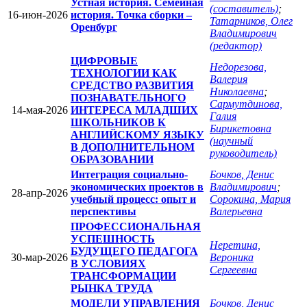
Устная история. Семейная
(составитель)
;
16-июн-2026
история. Точка сборки –
Татарников, Олег
Оренбург
Владимирович
(редактор)
ЦИФРОВЫЕ
Недорезова,
ТЕХНОЛОГИИ КАК
Валерия
СРЕДСТВО РАЗВИТИЯ
Николаевна
;
ПОЗНАВАТЕЛЬНОГО
Сармутдинова,
14-мая-2026
ИНТЕРЕСА МЛАДШИХ
Галия
ШКОЛЬНИКОВ К
Бирикетовна
АНГЛИЙСКОМУ ЯЗЫКУ
(научный
В ДОПОЛНИТЕЛЬНОМ
руководитель)
ОБРАЗОВАНИИ
Интеграция социально-
Бочков, Денис
экономических проектов в
Владимирович
;
28-апр-2026
учебный процесс: опыт и
Сорокина, Мария
перспективы
Валерьевна
ПРОФЕССИОНАЛЬНАЯ
УСПЕШНОСТЬ
Неретина,
БУДУЩЕГО ПЕДАГОГА
30-мар-2026
Вероника
В УСЛОВИЯХ
Сергеевна
ТРАНСФОРМАЦИИ
РЫНКА ТРУДА
МОДЕЛИ УПРАВЛЕНИЯ
Бочков, Денис